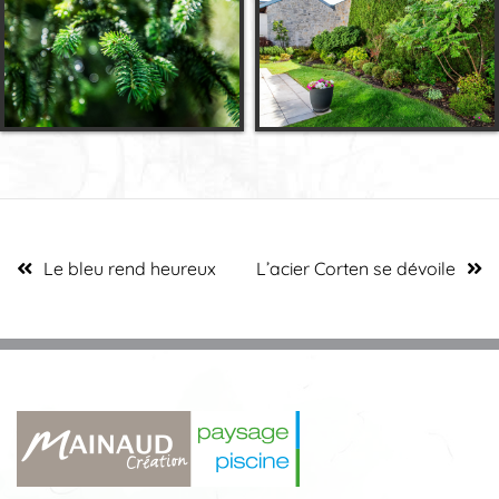
Navigation
Le bleu rend heureux
L’acier Corten se dévoile
de
l’article