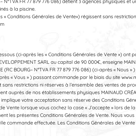
°TVA FR 77 879 776 086) détient 3 agences physiques et une
nés à la piscine.
es « Conditions Générales de Vente») régissent sans restricti
om
essous (ci-après les « Conditions Générales de Vente ») ont p
DEVELOPPEMENT SARL au capital de 90 000€, enseigne MAINAU
(RC BOURG– N°TVA FR 77 879 776 086) (ci-après « Nous » ) et 
-après « Vous » ) passant commande par le biais du site www.ma
sans restrictions ni réserves à l’ensemble des ventes de prod
ectement auprès de nos établissements physiques MAINAUD CRÉ
implique votre acceptation sans réserve des Conditions Génér
de Vente lorsque vous cochez la case « J’accepte » lors de
ent les présentes Conditions Générales de Vente. Nous vous inv
le commande effectuée. Les Conditions Générales de Vente ap