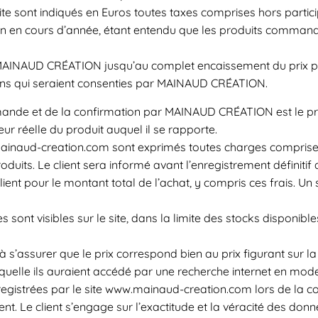
site sont indiqués en Euros toutes taxes comprises hors partici
tion en cours d’année, étant entendu que les produits command
 MAINAUD CRÉATION jusqu’au complet encaissement du prix pa
ions qui seraient consenties par MAINAUD CRÉATION.
ande et de la confirmation par MAINAUD CRÉATION est le prix d
r réelle du produit auquel il se rapporte.
.mainaud-creation.com sont exprimés toutes charges comprises.
duits. Le client sera informé avant l’enregistrement définitif
t pour le montant total de l’achat, y compris ces frais. Un 
.
es sont visibles sur le site, dans la limite des stocks dispon
 à s’assurer que le prix correspond bien au prix figurant sur
uelle ils auraient accédé par une recherche internet en mode 
egistrées par le site www.mainaud-creation.com lors de la 
t. Le client s’engage sur l’exactitude et la véracité des donn