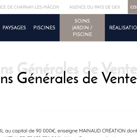
CE DE CHARNAY-LÈS-MÂCON
AGENCE DU PAYS DE GEX
CO
SOINS
PAYSAGES
PISCINES
JARDIN /
RÉALISATI
PISCINE
ns Générales de Vente
u capital de 90 000€, enseigne MAINAUD CRÉATION dont le 