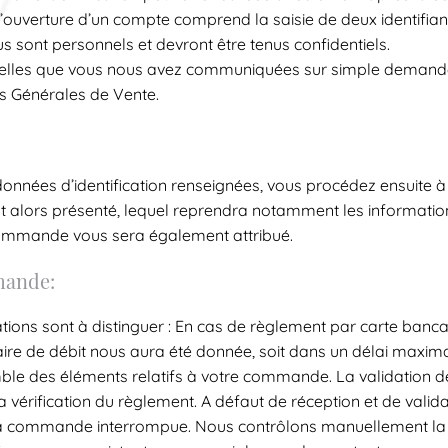
L’ouverture d’un compte comprend la saisie de deux identifiant
us sont personnels et devront être tenus confidentiels.
lles que vous nous avez communiquées sur simple demande
ns Générales de Vente.
 données d’identification renseignées, vous procédez ensuite 
 alors présenté, lequel reprendra notamment les informations
commande vous sera également attribué.
mande:
ions sont à distinguer : En cas de règlement par carte bancai
ire de débit nous aura été donnée, soit dans un délai maximal 
le des éléments relatifs à votre commande. La validation défi
 vérification du règlement. A défaut de réception et de valid
a commande interrompue. Nous contrôlons manuellement la 