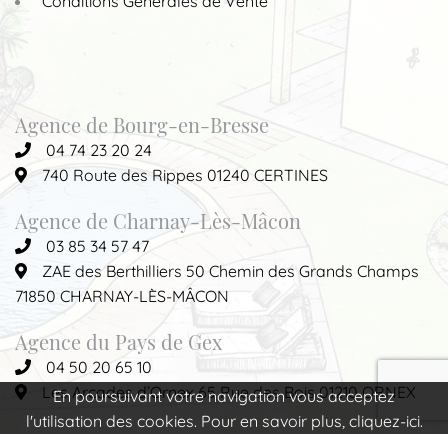
Conditions Générales de Vente
Agence de Bourg-en-Bresse
04 74 23 20 24
740 Route des Rippes 01240 CERTINES
Agence de Charnay-Lès-Mâcon
03 85 34 57 47
ZAE des Berthilliers 50 Chemin des Grands Champs
71850 CHARNAY-LÈS-MÂCON
Agence du Pays de Gex
04 50 20 65 10
Les Arcades d’Ornex 65 Rue des Bois 01210 ORNEX
En poursuivant votre navigation vous acceptez
l'utilisation des cookies. Pour en savoir plus, cliquez-ici.